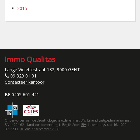
2015
Immo Qualitas
Lange Violettestraat 132, 9000 GENT
09 329 01 01
Contacteer kantoor
BE 0405 601 441
Onderworpen aan de deonthologische code van het BIV, Erkend vastgoedmakelaar met
BIVnr 204.621 Land van toekenning is België. Adres
BIV
: Luxemburgstraat 16, 1000
BRUSSEL.
KB van 27 september 2006