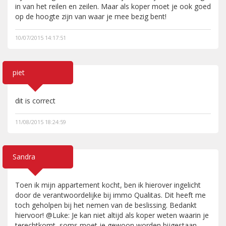
in van het reilen en zeilen. Maar als koper moet je ook goed
op de hoogte zijn van waar je mee bezig bent!
10/07/2015 14:17:51
piet
dit is correct
11/08/2015 18:24:59
Sandra
Toen ik mijn appartement kocht, ben ik hierover ingelicht
door de verantwoordelijke bij immo Qualitas. Dit heeft me
toch geholpen bij het nemen van de beslissing. Bedankt
hiervoor! @Luke: Je kan niet altijd als koper weten waarin je
terechtkomt, soms moet je gewoon worden bijgestaan