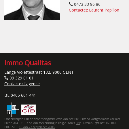
0473 33 86 86
Contactez Laurent Papillon
Immo Qualitas
Lange Violettestraat 132, 9000 GENT
09 329 01 01
Contactez l'agence
BE 0405 601 441
Onderworpen aan de deonthologische code van het BIV, Erkend vastgoedmakelaar met
BIVnr 204.621. Land van toekenning is België. Adres
BIV
: Luxemburgstraat 16, 1000
BRUSSEL.
KB van 27 september 2006