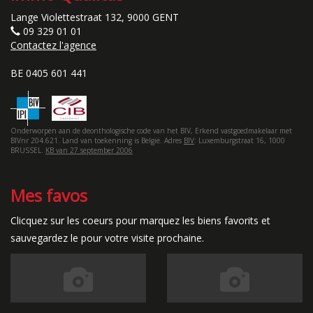
Lange Violettestraat 132, 9000 GENT
09 329 01 01
Contactez l'agence
BE 0405 601 441
Onderworpen aan de deonthologische code van het BIV, Erkend vastgoedmakelaar met
BIVnr 204.621. Land van toekenning is België. Adres
BIV
: Luxemburgstraat 16, 1000
BRUSSEL.
KB van 27 september 2006
Mes favos
Clicquez sur les coeurs pour marquez les biens favorits et
sauvegardez le pour votre visite prochaine.