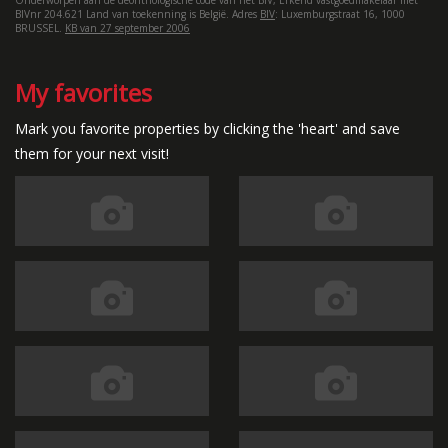
Onderworpen aan de deonthologische code van het BIV, Erkend vastgoedmakelaar met
BIVnr 204.621 Land van toekenning is België. Adres
BIV
: Luxemburgstraat 16, 1000
BRUSSEL.
KB van 27 september 2006
My favorites
Mark you favorite properties by clicking the 'heart' and save
them for your next visit!