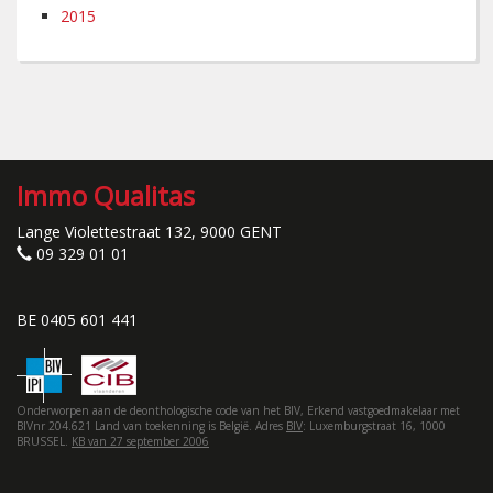
2015
Immo Qualitas
Lange Violettestraat 132, 9000 GENT
09 329 01 01
BE 0405 601 441
Onderworpen aan de deonthologische code van het BIV, Erkend vastgoedmakelaar met
BIVnr 204.621 Land van toekenning is België. Adres
BIV
: Luxemburgstraat 16, 1000
BRUSSEL.
KB van 27 september 2006