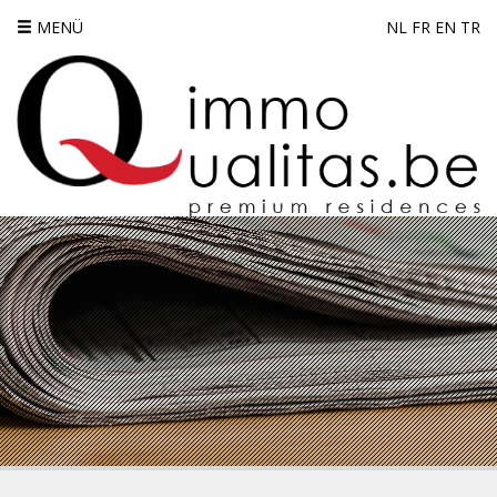
MENÜ
NL
FR
EN
TR