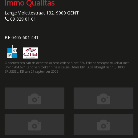
Immo Qualitas
Lange Violettestraat 132, 9000 GENT
09 329 01 01
BE 0405 601 441
Onderworpen aan de deonthologische code van het BIV, Erkend vastgoedmakelaar met
BIVnr 204.621 Land van toekenning is België. Adres
BIV
: Luxemburgstraat 16, 1000
BRUSSEL.
KB van 27 september 2006