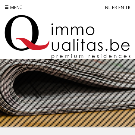
MENÜ
NL
FR
EN
TR